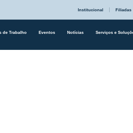
Institucional
Filiadas
s de Trabalho
Eventos
Notícias
Serviços e Soluçõ
 é o convidado do pr
 pré-candidatos ao 