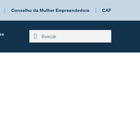
Conselho da Mulher Empreendedora
CAF
es
óximo painel
governo gaúcho