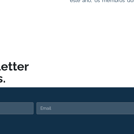
este ano, os membros dos
etter
.