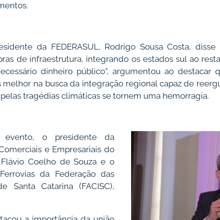
mentos.
esidente da FEDERASUL, Rodrigo Sousa Costa, disse q
as de infraestrutura, integrando os estados sul ao restan
necessário dinheiro público”, argumentou ao destacar 
s melhor na busca da integração regional capaz de reerg
elas tragédias climáticas se tornem uma hemorragia.
 evento, o presidente da
Comerciais e Empresariais do
 Flávio Coelho de Souza e o
Ferrovias da Federação das
de Santa Catarina (FACISC),
tacou a importância da união