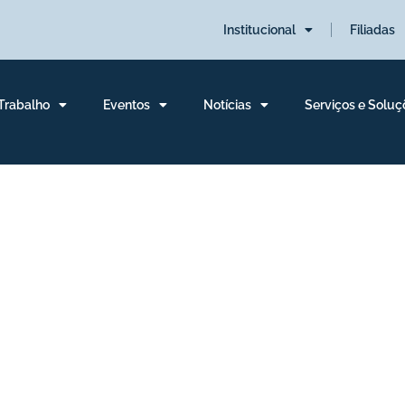
Institucional
Filiadas
 Trabalho
Eventos
Notícias
Serviços e Soluç
nal do Sul é o tema 