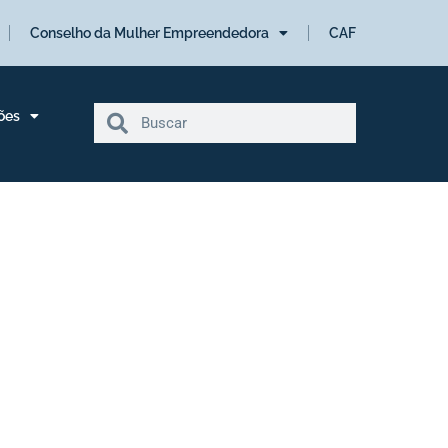
Conselho da Mulher Empreendedora
CAF
ões
do último Tá na