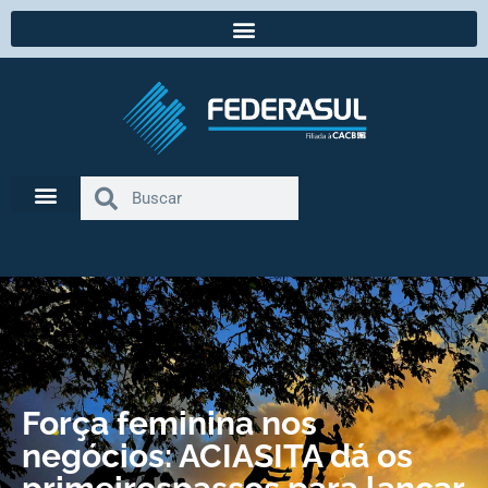
Força feminina nos
negócios: ACIASITA dá os