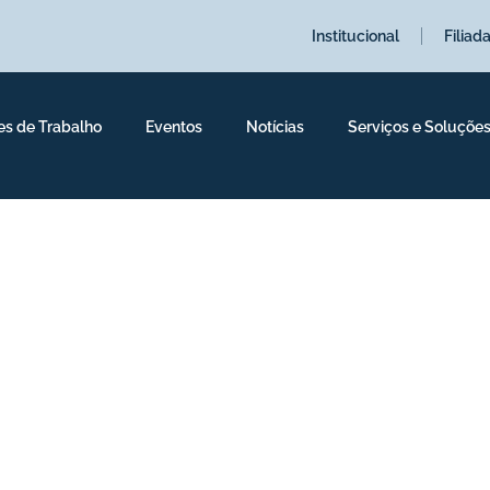
Institucional
Filiad
es de Trabalho
Eventos
Notícias
Serviços e Soluçõe
EMBLEIA LEGISLATIV
ores de 2024