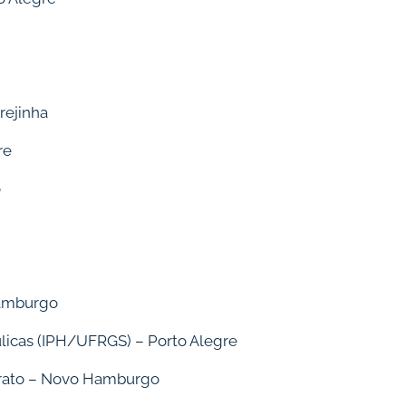
rejinha
re
o
Hamburgo
ulicas (IPH/UFRGS) – Porto Alegre
erato – Novo Hamburgo