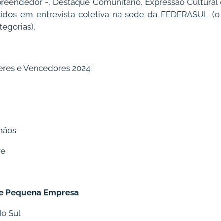
eendedor -, Destaque Comunitário, Expressão Cultural 
idos em entrevista coletiva na sede da FEDERASUL (o
tegorias).
deres e Vencedores 2024:
mãos
re
 e Pequena Empresa
do Sul