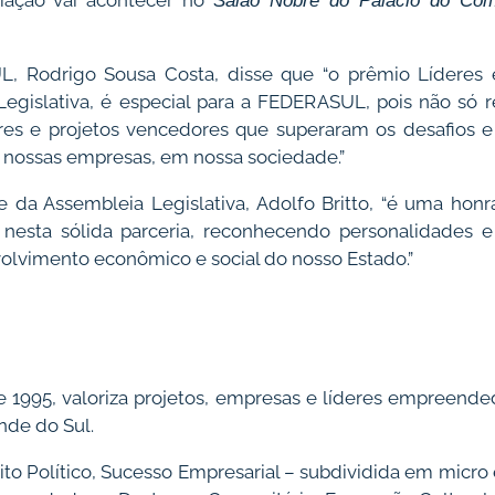
iação vai acontecer no
Salão Nobre do Palácio do Co
, Rodrigo Sousa Costa, disse que “o prêmio Líderes 
egislativa, é especial para a FEDERASUL, pois não só 
res e projetos vencedores que superaram os desafios e 
 nossas empresas, em nossa sociedade.”
 da Assembleia Legislativa, Adolfo Britto, “é uma hon
 nesta sólida parceria, reconhecendo personalidades e
olvimento econômico e social do nosso Estado.”
de 1995, valoriza projetos, empresas e líderes empreend
nde do Sul.
rito Político, Sucesso Empresarial – subdividida em micr