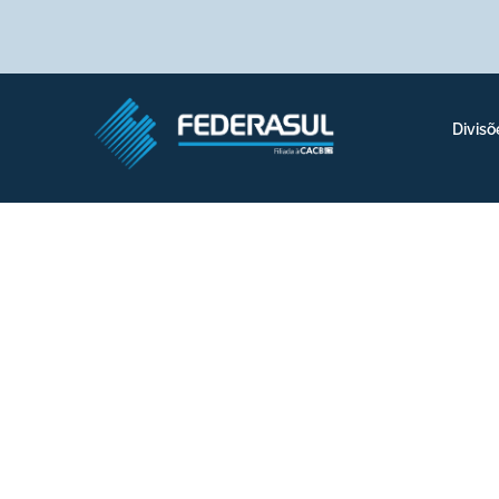
Divisõ
FEDERASUL e ASS
Líderes & Venced