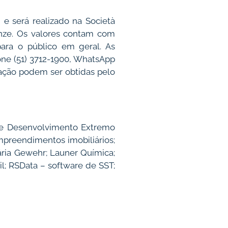
 e será realizado na Società
Bronze. Os valores contam com
para o público em geral. As
fone (51) 3712-1900, WhatsApp
ação podem ser obtidas pelo
 de Desenvolvimento Extremo
empreendimentos imobiliários;
ária Gewehr; Launer Química;
l; RSData – software de SST;