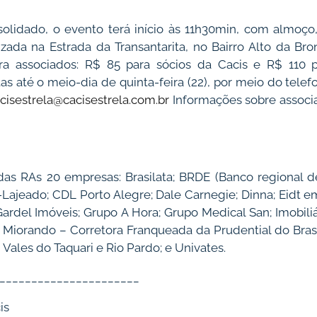
lidado, o evento terá início às 11h30min, com almoço,
calizada na Estrada da Transantarita, no Bairro Alto da 
ra associados: R$ 85 para sócios da Cacis e R$ 110 
s até o meio-dia de quinta-feira (22), por meio do tele
cisestrela@cacisestrela.com.br
Informações sobre associ
das RAs 20 empresas: Brasilata; BRDE (Banco regional
-Lajeado; CDL Porto Alegre; Dale Carnegie; Dinna; Eidt 
Gardel Imóveis; Grupo A Hora; Grupo Medical San; Imobili
 Miorando – Corretora Franqueada da Prudential do Brasi
Vales do Taquari e Rio Pardo; e Univates.
______________________
Cacis