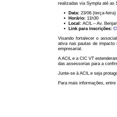
realizadas via Sympla até as
Data:
23/06 (terça-feira)
Horário:
11h30
Local:
ACIL – Av. Benjam
Link para inscrições:
C
Visando fortalecer o associa
ativa nas pautas de impacto
empresarial.
A ACIL e a CIC VT estenderam
das assessorias para a confi
Junte-se à ACIL e seja protag
Para mais informações, entr