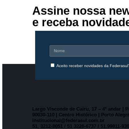
Assine nossa new
e receba novidad
Aceito receber novidades da Federasul
Largo Visconde de Cairu, 17 – 4º andar | 
90030-110 | Centro Histórico | Porto Alegre
institucional@federasul.com.br
51. 3212-8051 / 51 3226-6737 / 51.99811-93