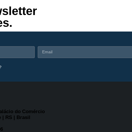
sletter
es.
?
Palácio do Comércio
 | RS | Brasil
06