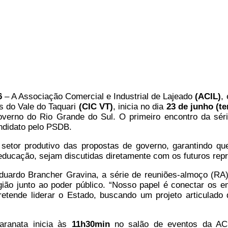
6
– A Associação Comercial e Industrial de Lajeado
(ACIL)
,
s do Vale do Taquari
(CIC VT)
, inicia no dia
23 de junho (te
verno do Rio Grande do Sul. O primeiro encontro da séri
andidato pelo PSDB.
o setor produtivo das propostas de governo, garantindo q
 educação, sejam discutidas diretamente com os futuros rep
duardo Brancher Gravina, a série de reuniões-almoço (RA
região junto ao poder público. “Nosso papel é conectar os
tende liderar o Estado, buscando um projeto articulado 
ranata inicia às
11h30min
no salão de eventos da ACI