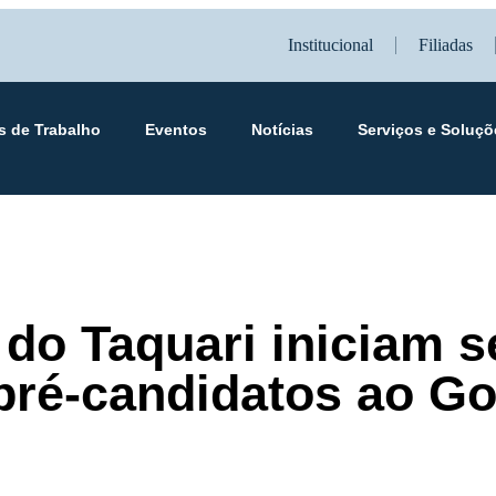
Institucional
Filiadas
s de Trabalho
Eventos
Notícias
Serviços e Soluçõ
 do Taquari iniciam s
pré-candidatos ao G